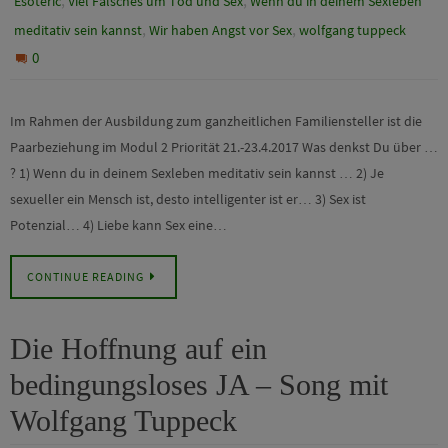
,
,
Esoteric
Viel Falsches um Tod und Sex
Wenn du in deinem Sexleben
,
,
meditativ sein kannst
Wir haben Angst vor Sex
wolfgang tuppeck
0
Im Rahmen der Ausbildung zum ganzheitlichen Familiensteller ist die
Paarbeziehung im Modul 2 Priorität 21.-23.4.2017 Was denkst Du über …
? 1) Wenn du in deinem Sexleben meditativ sein kannst … 2) Je
sexueller ein Mensch ist, desto intelligenter ist er… 3) Sex ist
Potenzial… 4) Liebe kann Sex eine…
CONTINUE READING
Die Hoffnung auf ein
bedingungsloses JA – Song mit
Wolfgang Tuppeck