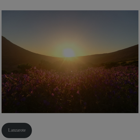
Lanzarote