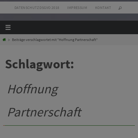
Zum
DATENSCHUTZ DSGVO 2018
IMPRESSUM
KONTAKT
Inhalt
springen
Start
Beiträge verschlagwortet mit "Hoffnung Partnerschaft"
Schlagwort:
Hoffnung
Partnerschaft