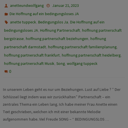
anetteundwolfgang
Januar 21, 2023
Die Hoffnung auf ein bedingungsloses JA
,
,
anette tuppeck
Bedingungslos Ja
Die Hoffnung auf ein
,
,
bedingungsloses JA
Hoffnung Partnerschaft
hoffnung partnerschaft
,
,
bergstrasse
hoffnung partnerschaft beziehungen
hoffnung
,
,
partnerschaft darmstadt
hoffnung partnerschaft familienplanung
,
,
hoffnung partnerschaft frankfurt
hoffnung partnerschaft heidelberg
,
,
hoffnung partnerschaft Musik
Song
wolfgang tuppeck
0
In unserem Leben geht es nur um Beziehungen. Lust auf Liebe ? ” Der
Schlüssel liegt indem was wir zurückhalten” Partnerschaft – ein
zentrales Thema ein Leben lang. Ich habe meiner Frau Anette einen
Text geschrieben, welchen ich mit einer bekannte Melodie
aufgenommen habe. Viel Freude SONG – “ BEDINGUNGSLOS …