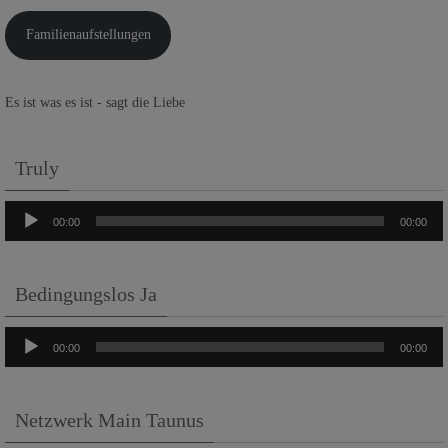
Familienaufstellungen
Es ist was es ist - sagt die Liebe
Truly
Audio-
00:00
00:00
Player
Bedingungslos Ja
Audio-
00:00
00:00
Player
Netzwerk Main Taunus