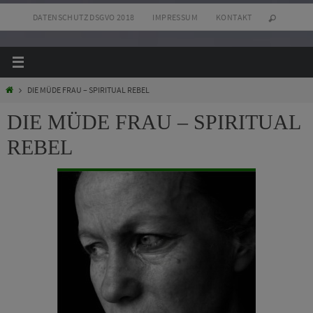
Zum
DATENSCHUTZ DSGVO 2018
IMPRESSUM
KONTAKT
Inhalt
springen
Start
DIE MÜDE FRAU – SPIRITUAL REBEL
DIE MÜDE FRAU – SPIRITUAL
REBEL