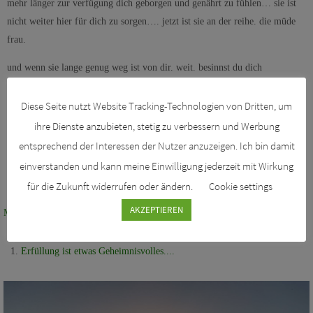
mehr länger zur verfügung dich geborgen und genährt zu fühlen… sie ist
nicht weiter hier für dich zu sorgen…. jetzt ist sie an der reihe. die müde
frau.
und wenn sie lange genug weg ist von dir. weit. besinnst du dich
vielleicht.. und erinnerst dich an ihre göttlichkeit, an ihr warmes
unendliches herz und an ihre güte und an ihre fähigkeit zu vergeben….
Diese Seite nutzt Website Tracking-Technologien von Dritten, um
ihre Dienste anzubieten, stetig zu verbessern und Werbung
verena rottma
r
entsprechend der Interessen der Nutzer anzuzeigen. Ich bin damit
einverstanden und kann meine Einwilligung jederzeit mit Wirkung
für die Zukunft widerrufen oder ändern.
Cookie settings
AKZEPTIEREN
Mit Ganzem Herzen
Erfüllung ist etwas Geheimnisvolles....