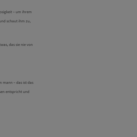
losigkeit – um ihrem
 und schaut ihm zu,
twas, das sie nie von
m mann – das ist das
sen entspricht und