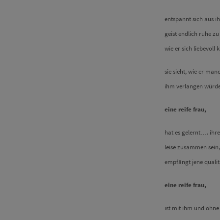
entspannt sich aus i
geist endlich ruhe z
wie er sich liebevol
sie sieht, wie er man
ihm verlangen würde
eine reife frau,
hat es gelernt…. ihr
leise zusammen sein,
empfängt jene qualit
eine reife frau,
ist mit ihm und ohne