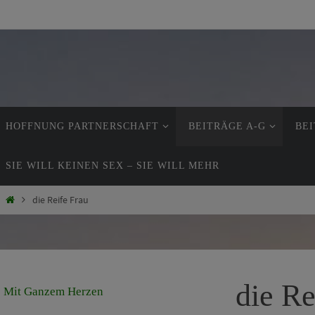
Zum
Inhalt
springen
Zum
HOFFNUNG PARTNERSCHAFT
BEITRÄGE A-G
BEI
Inhalt
springen
SIE WILL KEINEN SEX – SIE WILL MEHR
Start
die Reife Frau
die Re
Mit Ganzem Herzen