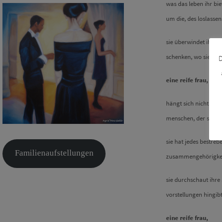
was das leben ihr bie
um die, des loslassen
sie überwindet ihre 
schenken, wo sie beid
D
eine reife frau,
hängt sich nicht auf
menschen, der sein bes
sie hat jedes bestreb
Familienaufstellungen
zusammengehörigkei
sie durchschaut ihre 
vorstellungen hingibt
eine reife frau,