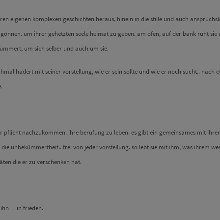
hren eigenen komplexen geschichten heraus, hinein in die stille und auch anspruchs
u gönnen. um ihrer gehetzten seele heimat zu geben. am ofen, auf der bank ruht sie
l kümmert, um sich selber und auch um sie.
chmal hadert mit seiner vorstellung, wie er sein sollte und wie er noch sucht.. nach e
.
er pflicht nachzukommen. ihre berufung zu leben. es gibt ein gemeinsames mit ihre
 die unbekümmertheit.. frei von jeder vorstellung. so lebt sie mit ihm, was ihrem we
äten die er zu verschenken hat.
 ihn… in frieden.