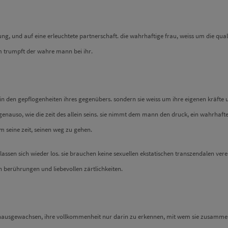
ung, und auf eine erleuchtete partnerschaft. die wahrhaftige frau, weiss um die qual
m trumpft der wahre mann bei ihr.
 in den gepflogenheiten ihres gegenübers. sondern sie weiss um ihre eigenen kräfte u
nauso, wie die zeit des allein seins. sie nimmt dem mann den druck, ein wahrhaft
m seine zeit, seinen weg zu gehen.
ie lassen sich wieder los. sie brauchen keine sexuellen ekstatischen transzendalen ver
n berührungen und liebevollen zärtlichkeiten.
inausgewachsen, ihre vollkommenheit nur darin zu erkennen, mit wem sie zusammen 