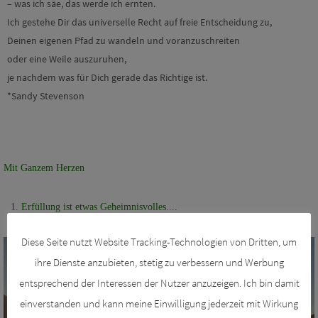
– was ich säe, das werde ich ernten.
Ich gestehe Dir das universelle Recht auf freie Entscheidung zu,
Deinen eigenen Pfad zu wandeln und voranzuschreiten
oder eine Weile auszuruhen,
je nachdem was für Dich gerade das Richtige ist.
*Sandy Stevenson
Mit Ganzem Herzen
Erfüllung ist etwas Geheimnisvolles....
Diese Seite nutzt Website Tracking-Technologien von Dritten, um
ihre Dienste anzubieten, stetig zu verbessern und Werbung
entsprechend der Interessen der Nutzer anzuzeigen. Ich bin damit
einverstanden und kann meine Einwilligung jederzeit mit Wirkung