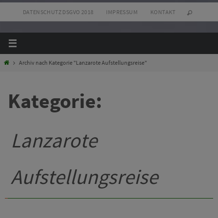
Zum
DATENSCHUTZ DSGVO 2018
IMPRESSUM
KONTAKT
Inhalt
springen
Start
Archiv nach Kategorie "Lanzarote Aufstellungsreise"
Kategorie:
Lanzarote
Aufstellungsreise