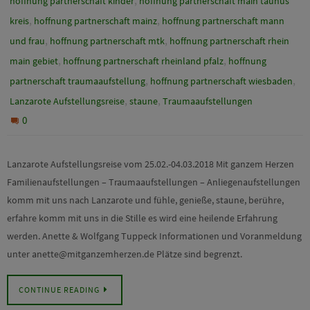
,
hoffnung partnerschaft kinder
hoffnung partnerschaft main taunus
,
,
kreis
hoffnung partnerschaft mainz
hoffnung partnerschaft mann
,
,
und frau
hoffnung partnerschaft mtk
hoffnung partnerschaft rhein
,
,
main gebiet
hoffnung partnerschaft rheinland pfalz
hoffnung
,
,
partnerschaft traumaaufstellung
hoffnung partnerschaft wiesbaden
,
,
Lanzarote Aufstellungsreise
staune
Traumaaufstellungen
0
Lanzarote Aufstellungsreise vom 25.02.-04.03.2018 Mit ganzem Herzen
Familienaufstellungen – Traumaaufstellungen – Anliegenaufstellungen
komm mit uns nach Lanzarote und fühle, genieße, staune, berühre,
erfahre komm mit uns in die Stille es wird eine heilende Erfahrung
werden. Anette & Wolfgang Tuppeck Informationen und Voranmeldung
unter anette@mitganzemherzen.de Plätze sind begrenzt.
CONTINUE READING